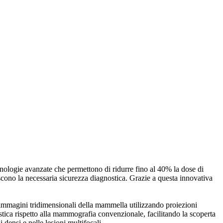
nologie avanzate che permettono di ridurre fino al 40% la dose di
scono la necessaria sicurezza diagnostica. Grazie a questa innovativa
i immagini tridimensionali della mammella utilizzando proiezioni
stica rispetto alla mammografia convenzionale, facilitando la scoperta
 densi e nelle lesioni multifocali.