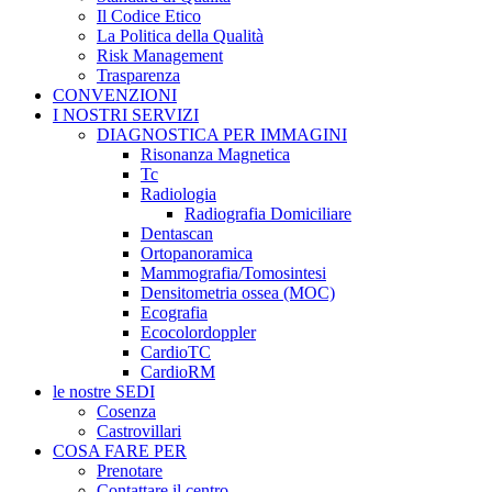
Il Codice Etico
La Politica della Qualità
Risk Management
Trasparenza
CONVENZIONI
I NOSTRI SERVIZI
DIAGNOSTICA PER IMMAGINI
Risonanza Magnetica
Tc
Radiologia
Radiografia Domiciliare
Dentascan
Ortopanoramica
Mammografia/Tomosintesi
Densitometria ossea (MOC)
Ecografia
Ecocolordoppler
CardioTC
CardioRM
le nostre SEDI
Cosenza
Castrovillari
COSA FARE PER
Prenotare
Contattare il centro