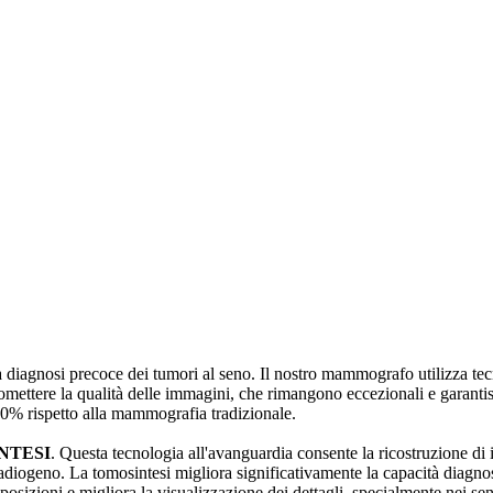
 diagnosi precoce dei tumori al seno. Il nostro mammografo utilizza tec
omettere la qualità delle immagini, che rimangono eccezionali e garanti
50% rispetto alla mammografia tradizionale.
NTESI
. Questa tecnologia all'avanguardia consente la ricostruzione d
adiogeno. La tomosintesi migliora significativamente la capacità diagno
osizioni e migliora la visualizzazione dei dettagli, specialmente nei seni