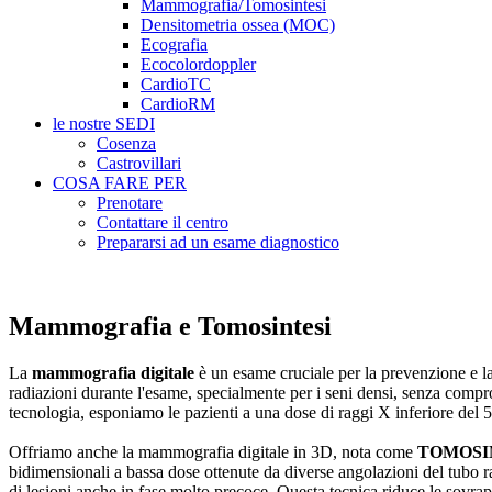
Mammografia/Tomosintesi
Densitometria ossea (MOC)
Ecografia
Ecocolordoppler
CardioTC
CardioRM
le nostre SEDI
Cosenza
Castrovillari
COSA FARE PER
Prenotare
Contattare il centro
Prepararsi ad un esame diagnostico
Mammografia e Tomosintesi
La
mammografia digitale
è un esame cruciale per la prevenzione e la
radiazioni durante l'esame, specialmente per i seni densi, senza compr
tecnologia, esponiamo le pazienti a una dose di raggi X inferiore del 
Offriamo anche la mammografia digitale in 3D, nota come
TOMOSI
bidimensionali a bassa dose ottenute da diverse angolazioni del tubo r
di lesioni anche in fase molto precoce. Questa tecnica riduce le sovrapp