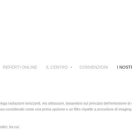
REFERTI ONLINE
IL CENTRO
CONVENZIONI
I NOST
ega radiazioni ionizzanti, ma ultrasuoni, basandosi sul principio dell'emissione di
so considerato come una prima opzione o un filtro rispetto a procedure di imaging
ici, tra cui: