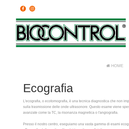
HOME
Ecografia
L'ecografia, o ecotomografia, è una tecnica diagnostica che non impi
sulla trasmissione delle onde ultrasonore. Questo esame viene spes
avanzate come la TC, la risonanza magnetica o l'angiografia.
Presso il nostro centro, eseguiamo una vasta gamma di esami ecograf