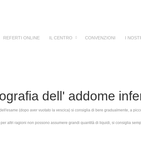
REFERTI ONLINE
IL CENTRO
CONVENZIONI
I NOST
ografia dell' addome infe
dell'esame (dopo aver vuotato la vescica) si consiglia di bere gradualmente, a piccol
e per altri ragioni non possono assumere grandi quantità di liquidi, si consiglia sem