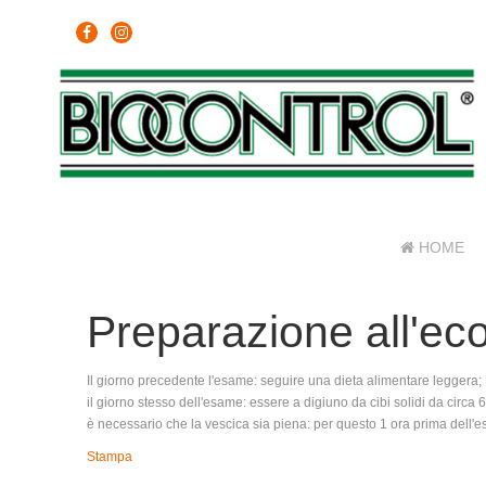
HOME
Preparazione all'ec
Il giorno precedente l'esame: seguire una dieta alimentare leggera;
il giorno stesso dell'esame: essere a digiuno da cibi solidi da circ
è necessario che la vescica sia piena:
per questo 1 ora prima dell'e
Stampa