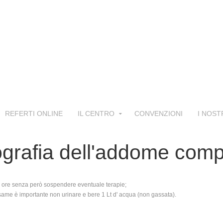
REFERTI ONLINE
IL CENTRO
CONVENZIONI
I NOST
ografia dell'addome comp
a 6 ore senza però sospendere eventuale terapie;
same è importante non urinare e bere 1 Lt d' acqua (non gassata).